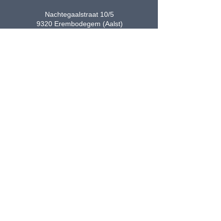
Nachtegaalstraat 10/5
9320 Erembodegem (Aalst)
Belgique
info@bobat.be
(+32)
53 71 11 74
Maison
Pour qui
Nos services
Nos réalisations